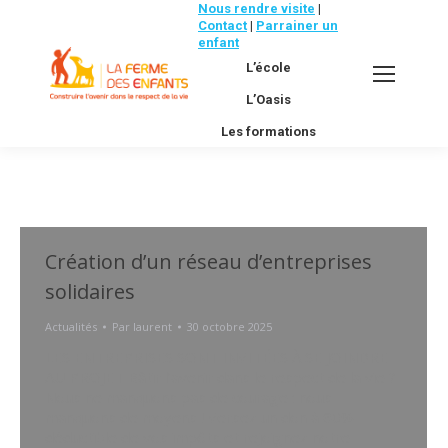
Nous rendre visite
|
Contact
|
Parrainer un
enfant
L’école
L’Oasis
Les formations
Création d’un réseau d’entreprises
solidaires
Actualités
Par
laurent
30 octobre 2025
LES ENTREPRISES SONT INVITÉES À SE JOINDRE
AU PROJET Bâtir l’avenir dans le respect de la vie ?
Nous ne manquons pas de courage : nous
manquons de moyens ! Versez un don à 60%
déductible de vos impôts et rejoignez notre