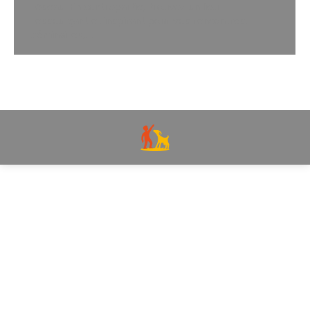
réseau. En contrepartie, trouvez un lieu
ressourçant et inspirant pour vos rencontres,
séminaires,…