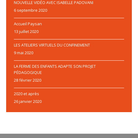
NOUVELLE VIDÉO AVEC ISABELLE PADOVANI
6 septembre 2020
Accueil Paysan
13 juillet 2020
LES ATELIERS VIRTUELS DU CONFINEMENT
9 mai 2020
LA FERME DES ENFANTS ADAPTE SON PROJET
PÉDAGOGIQUE
28 février 2020
2020 et après
26 janvier 2020