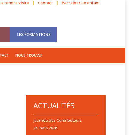
|
|
s rendre visite
Contact
Parrainer un enfant
VOLONTARIAT
VISITES
E-BOOKS
CONTACT
NOUS TROUVER
LES FORMATIONS
TACT
NOUS TROUVER
ACTUALITÉS
Journée des Contributeurs
25 mars 2026