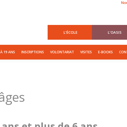
Nou
ION
DE 3 À 6 ANS
DE 6 À 11 ANS
DE 12 À 19 ANS
INSCRIPTIONS
L’ÉCOLE
L’OASIS
 À 19 ANS
INSCRIPTIONS
VOLONTARIAT
VISITES
E-BOOKS
CON
-âges
 ans et plus de 6 ans