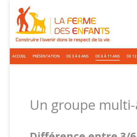
ACCUEIL
PRÉSENTAT
ACCUEIL
PRÉSENTATION
DE 3 À 6 ANS
DE 6 À 11 ANS
DE 12
Accueil
Présentation
Un groupe multi-âges
Vous êtes ici :
Un groupe multi
Différence entre 3/6