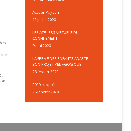
Accueil Paysan
13 juillet 2020
LES ATELIERS VIRTUELS DU
CONFINEMENT
 des
9 mai 2020
aines
LA FERME DES ENFANTS ADAPTE
SON PROJET PÉDAGOGIQUE
28 février 2020
e,
ion
2020 et après
26 janvier 2020