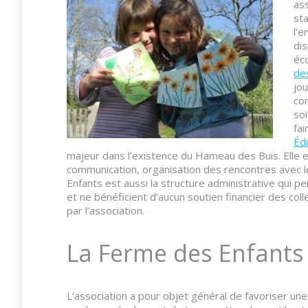
ass
sta
l’e
di
éco
de
jo
com
soi
fai
Édu
majeur dans l’existence du Hameau des Buis. Elle e
communication, organisation des rencontres avec le
Enfants est aussi la structure administrative qui pe
et ne bénéficient d’aucun soutien financier des col
par l’association.
La Ferme des Enfants 
L’association a pour objet général de favoriser une