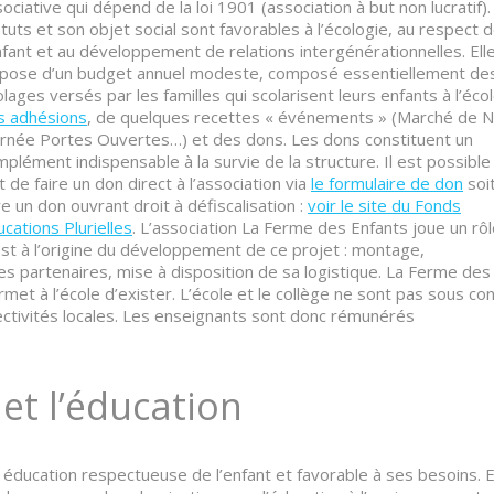
ociative qui dépend de la loi 1901 (association à but non lucratif).
tuts et son objet social sont favorables à l’écologie, au respect 
nfant et au développement de relations intergénérationnelles. Ell
spose d’un budget annuel modeste, composé essentiellement de
lages versés par les familles qui scolarisent leurs enfants à l’écol
s adhésions
, de quelques recettes « événements » (Marché de N
urnée Portes Ouvertes…) et des dons. Les dons constituent un
plément indispensable à la survie de la structure. Il est possible
t de faire un don direct à l’association via
le formulaire de don
soi
re un don ouvrant droit à défiscalisation :
voir le site du Fonds
cations Plurielles
. L’association La Ferme des Enfants joue un rô
st à l’origine du développement de ce projet : montage,
s partenaires, mise à disposition de sa logistique. La Ferme des
rmet à l’école d’exister. L’école et le collège ne sont pas sous co
lectivités locales. Les enseignants sont donc rémunérés
et l’éducation
 éducation respectueuse de l’enfant et favorable à ses besoins. E