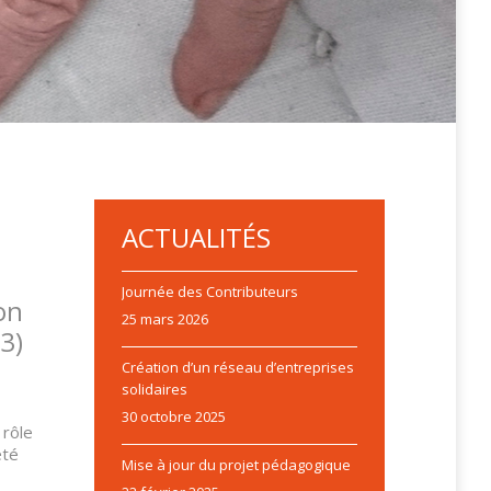
ACTUALITÉS
Journée des Contributeurs
on
25 mars 2026
3)
Création d’un réseau d’entreprises
solidaires
30 octobre 2025
 rôle
été
Mise à jour du projet pédagogique