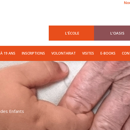
Nou
ION
DE 3 À 6 ANS
DE 6 À 11 ANS
DE 12 À 19 ANS
INSCRIPTIONS
L’ÉCOLE
L’OASIS
 À 19 ANS
INSCRIPTIONS
VOLONTARIAT
VISITES
E-BOOKS
CON
 des Enfants