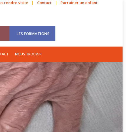
|
|
s rendre visite
Contact
Parrainer un enfant
VOLONTARIAT
VISITES
E-BOOKS
CONTACT
NOUS TROUVER
LES FORMATIONS
TACT
NOUS TROUVER