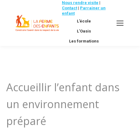
Nous rendre visite
|
Contact
|
Parrainer un
enfant
L’école
L’Oasis
Les formations
Accueil
Cycle 3-6 ans
La pédagogie 3-6 ans
Vous êtes ici :
Accueillir l’enfant dans
un environnement
préparé