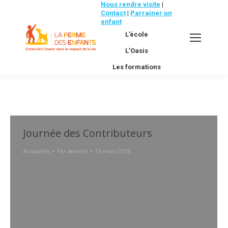
Nous rendre visite
|
Contact
|
Parrainer un
enfant
L’école
L’Oasis
Les formations
Journée des Contributeurs
Actualités
Par
laurent
25 mars 2026
LA JOURNÉE DES CONTRIBUTEURS : SAMEDI 2
MAI 2026 POUR VOUS INSCRIRE À LA JOURNÉE,
C’EST ICI Bâtir l’avenir dans le respect de la vie ?
Nous ne manquons pas de courage : nous
manquons de moyens ! Nous avons cette
opportunité à saisir : nos impôts peuvent être en
grande partie redirigés vers…