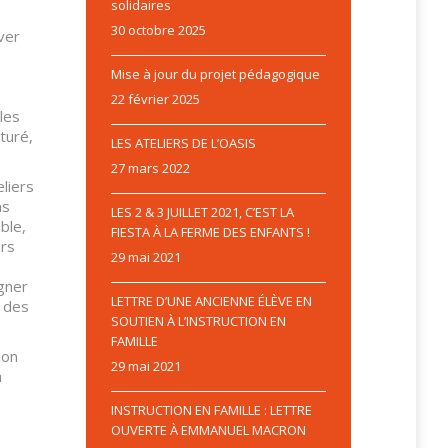
solidaires
30 octobre 2025
ver
s
Mise à jour du projet pédagogique
22 février 2025
les
turé,
LES ATELIERS DE L’OASIS
27 mars 2022
liers
ns
LES 2 & 3 JUILLET 2021, C’EST LA
ible,
FIESTA À LA FERME DES ENFANTS !
urs
29 mai 2021
gner
LETTRE D’UNE ANCIENNE ÉLÈVE EN
t des
SOUTIEN À L’INSTRUCTION EN
FAMILLE
ion
29 mai 2021
à
INSTRUCTION EN FAMILLE : LETTRE
OUVERTE À EMMANUEL MACRON