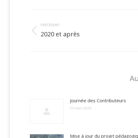
Navigation
article
PRÉCÉDENT
Article
2020 et après
précédent
:
Au
Journée des Contributeurs
25 mars 2026
Mise à jour du projet pédagogi