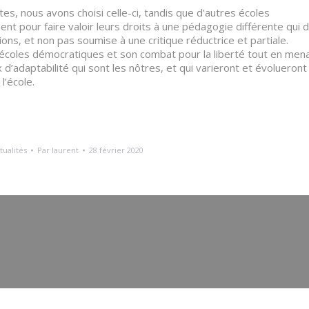
intes, nous avons choisi celle-ci, tandis que d’autres écoles
t pour faire valoir leurs droits à une pédagogie différente qui d
ns, et non pas soumise à une critique réductrice et partiale.
coles démocratiques et son combat pour la liberté tout en men
’adaptabilité qui sont les nôtres, et qui varieront et évolueront a
l’école.
tualités
Par
laurent
28 février 2020