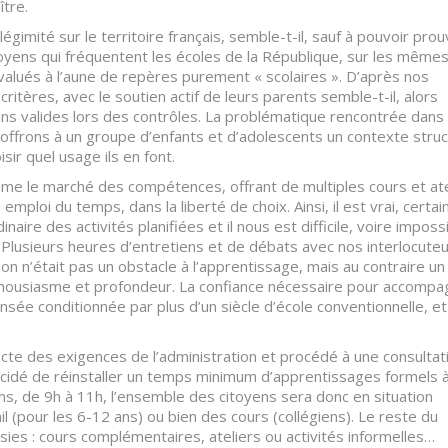
ître.
imité sur le territoire français, semble-t-il, sauf à pouvoir prou
toyens qui fréquentent les écoles de la République, sur les même
alués à l’aune de repères purement « scolaires ». D’après nos
itères, avec le soutien actif de leurs parents semble-t-il, alors
s valides lors des contrôles. La problématique rencontrée dans 
offrons à un groupe d’enfants et d’adolescents un contexte struc
sir quel usage ils en font.
ême le marché des compétences, offrant de multiples cours et ate
emploi du temps, dans la liberté de choix. Ainsi, il est vrai, certai
naire des activités planifiées et il nous est difficile, voire imposs
. Plusieurs heures d’entretiens et de débats avec nos interlocute
ion n’était pas un obstacle à l’apprentissage, mais au contraire un
thousiasme et profondeur. La confiance nécessaire pour accompa
ée conditionnée par plus d’un siècle d’école conventionnelle, e
acte des exigences de l’administration et procédé à une consultat
écidé de réinstaller un temps minimum d’apprentissages formels 
ns, de 9h à 11h, l’ensemble des citoyens sera donc en situation
l (pour les 6-12 ans) ou bien des cours (collégiens). Le reste du
sies : cours complémentaires, ateliers ou activités informelles…