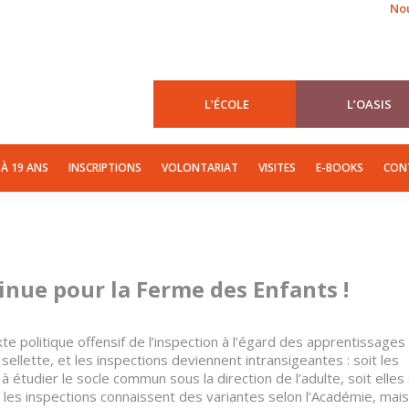
Nou
ION
DE 3 À 6 ANS
DE 6 À 11 ANS
DE 12 À 19 ANS
INSCRIPTIONS
L’ÉCOLE
L’OASIS
 À 19 ANS
INSCRIPTIONS
VOLONTARIAT
VISITES
E-BOOKS
CON
nue pour la Ferme des Enfants !
 politique offensif de l’inspection à l’égard des apprentissages
ellette, et les inspections deviennent intransigeantes : soit les
 à étudier le socle commun sous la direction de l’adulte, soit elles
es inspections connaissent des variantes selon l’Académie, mais