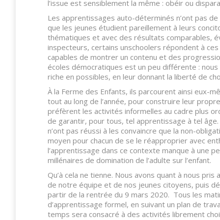
l’issue est sensiblement la même : obéir ou dispara
Les apprentissages auto-déterminés n’ont pas de lég
que les jeunes étudient pareillement à leurs conci
thématiques et avec des résultats comparables, év
inspecteurs, certains unschoolers répondent à ces cr
capables de montrer un contenu et des progression
écoles démocratiques est un peu différente : nous 
riche en possibles, en leur donnant la liberté de choi
À la Ferme des Enfants, ils parcourent ainsi eux-m
tout au long de l’année, pour construire leur propre 
préfèrent les activités informelles au cadre plus ordi
de garantir, pour tous, tel apprentissage à tel âge
n’ont pas réussi à les convaincre que la non-obligat
moyen pour chacun de se le réapproprier avec en
l’apprentissage dans ce contexte manque à une pens
millénaires de domination de l’adulte sur l’enfant.
Qu’à cela ne tienne. Nous avons quant à nous pris 
de notre équipe et de nos jeunes citoyens, puis d
partir de la rentrée du 9 mars 2020. Tous les mati
d’apprentissage formel, en suivant un plan de travai
temps sera consacré à des activités librement choi