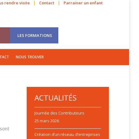
|
|
s rendre visite
Contact
Parrainer un enfant
VOLONTARIAT
VISITES
E-BOOKS
CONTACT
NOUS TROUVER
LES FORMATIONS
TACT
NOUS TROUVER
ACTUALITÉS
Journée des Contributeurs
25 mars 2026
 sont
Création d’un réseau d’entreprises