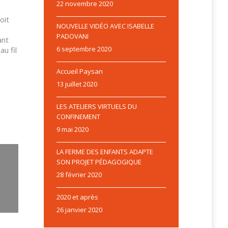
22 novembre 2020
oit
NOUVELLE VIDÉO AVEC ISABELLE
PADOVANI
ant
6 septembre 2020
u fil
Accueil Paysan
13 juillet 2020
LES ATELIERS VIRTUELS DU
CONFINEMENT
9 mai 2020
LA FERME DES ENFANTS ADAPTE
SON PROJET PÉDAGOGIQUE
28 février 2020
2020 et après
26 janvier 2020