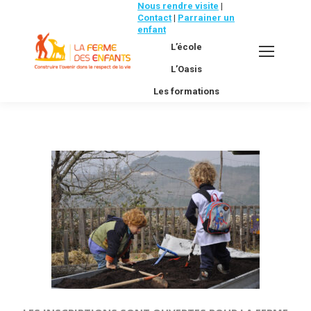
Nous rendre visite
|
Contact
|
Parrainer un
enfant
L’école
L’Oasis
Les formations