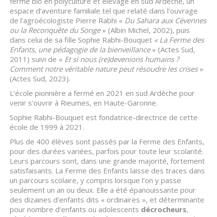
ferme bio en polyculture et élevage en sud Ardèche, un
espace d’aventure familiale tel que relaté dans l’ouvrage
de l’agroécologiste Pierre Rabhi «
Du Sahara aux Cévennes
ou la Reconquête du Songe
» (Albin Michel, 2002), puis
dans celui de sa fille Sophie Rabhi-Bouquet
« La Ferme des
Enfants, une pédagogie de la bienveillance
» (Actes Sud,
2011) suivi de «
Et si nous (re)devenions humains ?
Comment notre véritable nature peut résoudre les crises
»
(Actes Sud, 2023).
L’école pionnière a fermé en 2021 en sud Ardèche pour
venir s’ouvrir à Rieumes, en Haute-Garonne.
Sophie Rabhi-Bouquet est fondatrice-directrice de cette
école de 1999 à 2021.
Plus de 400 élèves sont passés par la Ferme des Enfants,
pour des durées variées, parfois pour toute leur scolarité.
Leurs parcours sont, dans une grande majorité, fortement
satisfaisants. La Ferme des Enfants laisse des traces dans
un parcours scolaire, y compris lorsque l’on y passe
seulement un an ou deux. Elle a été épanouissante pour
des dizaines d’enfants dits « ordinaires », et déterminante
pour nombre d’enfants ou adolescents
décrocheurs
,